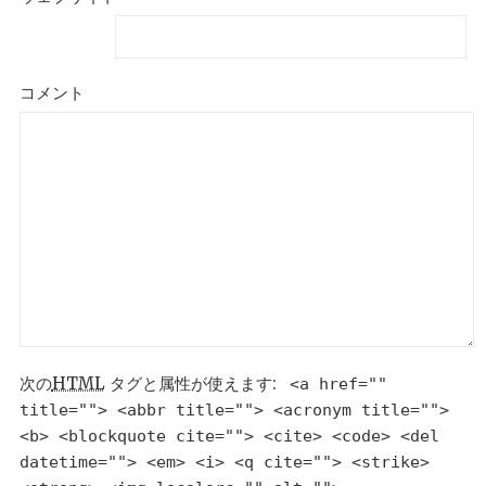
コメント
次の
HTML
タグと属性が使えます:
<a href=""
title=""> <abbr title=""> <acronym title="">
<b> <blockquote cite=""> <cite> <code> <del
datetime=""> <em> <i> <q cite=""> <strike>