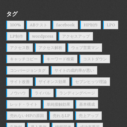
タグ
100%
ABテスト
facebook
HP制作
LPO
LP制作
wordpress
アクセスアップ
アクセス数
アクセス解析
ウェブ営業マン
キャッチコピー
キーワード検索
コストダウン
コンバージョンタグ
サイトの成約率が悪い
サイト改善
ザイオンス効果
セブンヒッツ理論
ノウハウ
ライバル
ランディングページ
レッド・ライト
単純接触効果
基本構成
売れないHPの原因
売れるLP
売上アップ