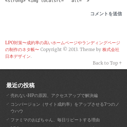
<strong> <img localsrc="" alt="">
LPO対策〜成約率の高いホームページやランディングページ
の制作のネタ帳〜
Copyright © 2013. Theme by
株式会社
日本デザイン
.
Back to Top ↑
最近の投稿
売れないHPの原因、アクセスアップで解決編
コンバージョン（サイト成約率）をアップさせる7つのノ
ウハウ
ファミマのおばちゃん、毎日リピートする理由