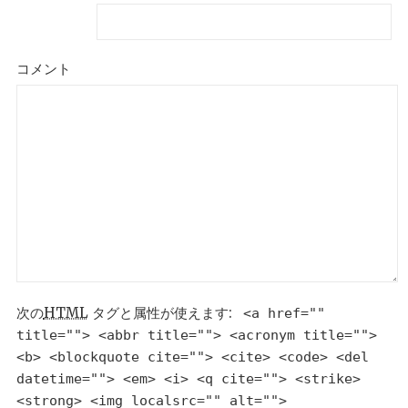
コメント
次の
HTML
タグと属性が使えます:
<a href=""
title=""> <abbr title=""> <acronym title="">
<b> <blockquote cite=""> <cite> <code> <del
datetime=""> <em> <i> <q cite=""> <strike>
<strong> <img localsrc="" alt="">