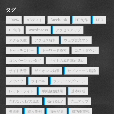
タグ
100%
ABテスト
facebook
HP制作
LPO
LP制作
wordpress
アクセスアップ
アクセス数
アクセス解析
ウェブ営業マン
キャッチコピー
キーワード検索
コストダウン
コンバージョンタグ
サイトの成約率が悪い
サイト改善
ザイオンス効果
セブンヒッツ理論
ノウハウ
ライバル
ランディングページ
レッド・ライト
単純接触効果
基本構成
売れないHPの原因
売れるLP
売上アップ
失敗例
導入事例
情報弱者
成功率重視